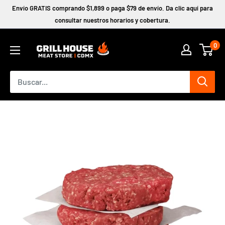
Ir
Envío GRATIS comprando $1,899 o paga $79 de envío. Da clic aquí para
directamente
consultar nuestros horarios y cobertura.
al
0
contenido