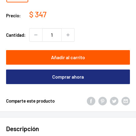
Precio
$ 347
Precio:
de
venta
Cantidad:
Añadir al carrito
Comprar ahora
Comparte este producto
Descripción