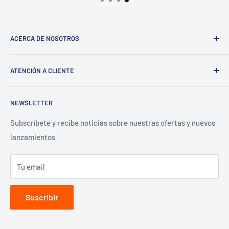
ACERCA DE NOSOTROS
Términos del servicio
ATENCIÓN A CLIENTE
Política de reembolso
Preguntas Frecuentes
NEWSLETTER
Términos y Condiciones
Aviso de Privacidad
Subscríbete y recibe noticias sobre nuestras ofertas y nuevos
lanzamientos
Contacto para proveedores
Tu email
Suscribir