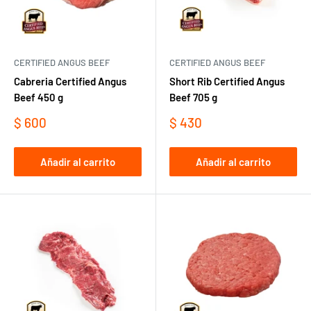
CERTIFIED ANGUS BEEF
CERTIFIED ANGUS BEEF
Cabreria Certified Angus
Short Rib Certified Angus
Beef 450 g
Beef 705 g
Precio
Precio
$ 600
$ 430
de
de
venta
venta
Añadir al carrito
Añadir al carrito