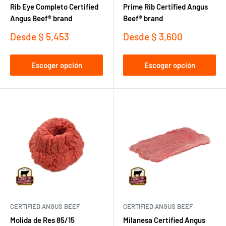
Rib Eye Completo Certified
Prime Rib Certified Angus
Angus Beef® brand
Beef® brand
Precio
Precio
Desde
$ 5,453
Desde
$ 3,600
de
de
venta
venta
Escoger opción
Escoger opción
CERTIFIED ANGUS BEEF
CERTIFIED ANGUS BEEF
Molida de Res 85/15
Milanesa Certified Angus