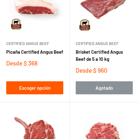
CERTIFIED ANGUS BEEF
CERTIFIED ANGUS BEEF
Picaña Certified Angus Beef
Brisket Certified Angus
Beef de 5 a 10 kg
Precio
Desde
$ 368
de
Precio
Desde
$ 960
venta
de
venta
Escoger opción
Agotado