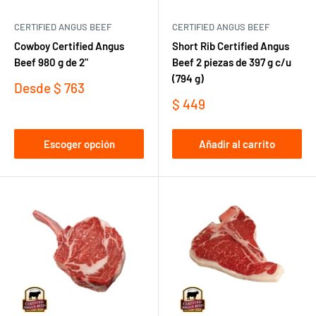
CERTIFIED ANGUS BEEF
CERTIFIED ANGUS BEEF
Cowboy Certified Angus
Short Rib Certified Angus
Beef 980 g de 2"
Beef 2 piezas de 397 g c/u
(794 g)
Precio
Desde
$ 763
de
Precio
$ 449
venta
de
venta
Escoger opción
Añadir al carrito