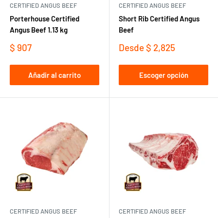
CERTIFIED ANGUS BEEF
CERTIFIED ANGUS BEEF
Porterhouse Certified
Short Rib Certified Angus
Angus Beef 1.13 kg
Beef
Precio
Precio
$ 907
Desde
$ 2,825
de
de
venta
venta
Añadir al carrito
Escoger opción
CERTIFIED ANGUS BEEF
CERTIFIED ANGUS BEEF