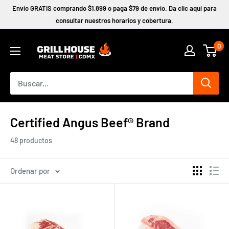
Ir
Envío GRATIS comprando $1,899 o paga $79 de envío. Da clic aquí para
directamente
consultar nuestros horarios y cobertura.
al
0
contenido
Certified Angus Beef® Brand
48 productos
Ordenar por