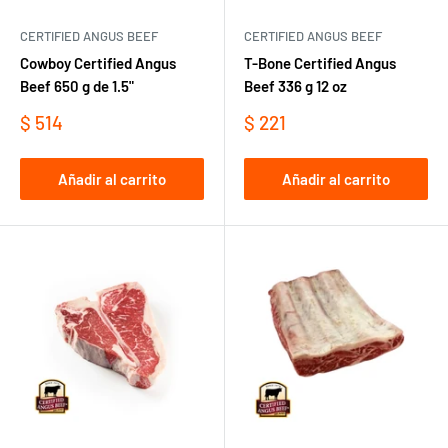
CERTIFIED ANGUS BEEF
CERTIFIED ANGUS BEEF
Cowboy Certified Angus
T-Bone Certified Angus
Beef 650 g de 1.5"
Beef 336 g 12 oz
Precio
Precio
$ 514
$ 221
de
de
venta
venta
Añadir al carrito
Añadir al carrito