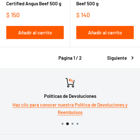
Certified Angus Beef 500 g
Beef 500 g
Precio
Precio
$ 150
$ 140
de
de
venta
venta
Añadir al carrito
Añadir al carrito
Página 1 / 2
Siguiente
Políticas de Devoluciones
Haz clic para conocer nuestra Política de Devoluciones y
Reembolsos