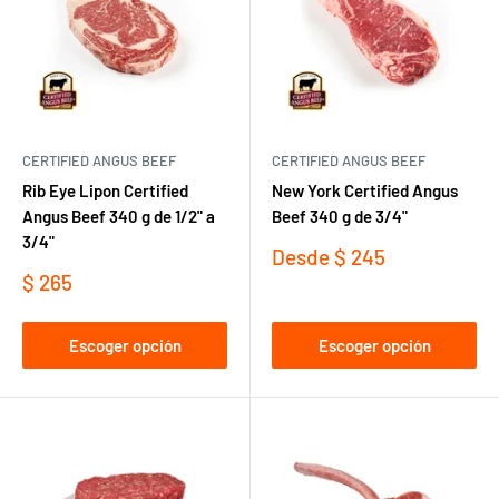
CERTIFIED ANGUS BEEF
CERTIFIED ANGUS BEEF
Rib Eye Lipon Certified
New York Certified Angus
Angus Beef 340 g de 1/2" a
Beef 340 g de 3/4"
3/4"
Precio
Desde
$ 245
de
Precio
$ 265
venta
de
venta
Escoger opción
Escoger opción