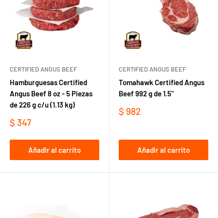
CERTIFIED ANGUS BEEF
CERTIFIED ANGUS BEEF
Hamburguesas Certified
Tomahawk Certified Angus
Angus Beef 8 oz - 5 Piezas
Beef 992 g de 1.5"
de 226 g c/u (1.13 kg)
Precio
$ 982
de
Precio
$ 347
venta
de
venta
Añadir al carrito
Añadir al carrito