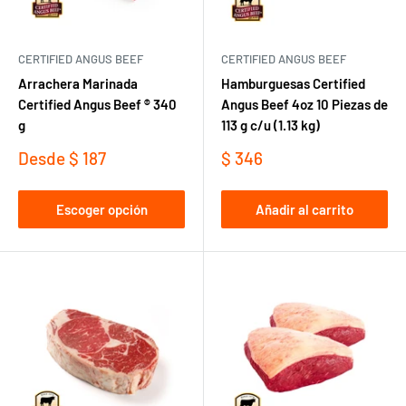
CERTIFIED ANGUS BEEF
CERTIFIED ANGUS BEEF
Arrachera Marinada
Hamburguesas Certified
Certified Angus Beef ® 340
Angus Beef 4oz 10 Piezas de
g
113 g c/u (1.13 kg)
Precio
Precio
Desde
$ 187
$ 346
de
de
venta
venta
Escoger opción
Añadir al carrito