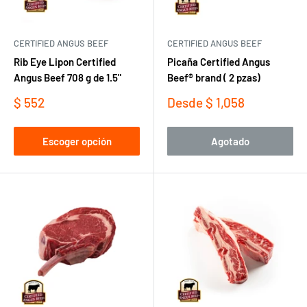
CERTIFIED ANGUS BEEF
CERTIFIED ANGUS BEEF
Rib Eye Lipon Certified
Picaña Certified Angus
Angus Beef 708 g de 1.5"
Beef® brand ( 2 pzas)
Precio
Precio
$ 552
Desde
$ 1,058
de
de
venta
venta
Escoger opción
Agotado