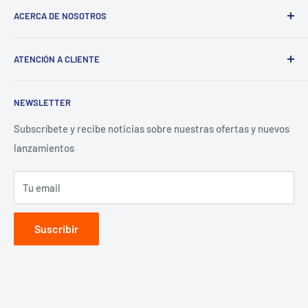
ACERCA DE NOSOTROS
Términos del servicio
ATENCIÓN A CLIENTE
Política de reembolso
Preguntas Frecuentes
NEWSLETTER
Términos y Condiciones
Aviso de Privacidad
Subscríbete y recibe noticias sobre nuestras ofertas y nuevos
lanzamientos
Contacto para proveedores
Tu email
Suscribir