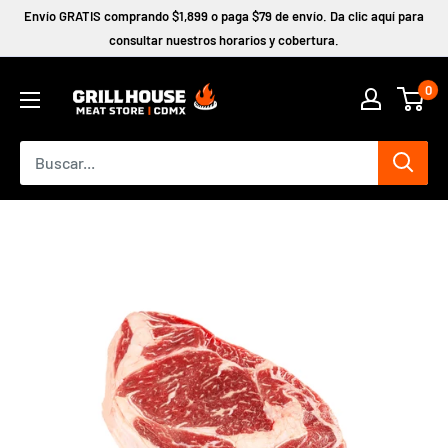
Ir
Envío GRATIS comprando $1,899 o paga $79 de envío. Da clic aquí para
directamente
consultar nuestros horarios y cobertura.
al
0
contenido