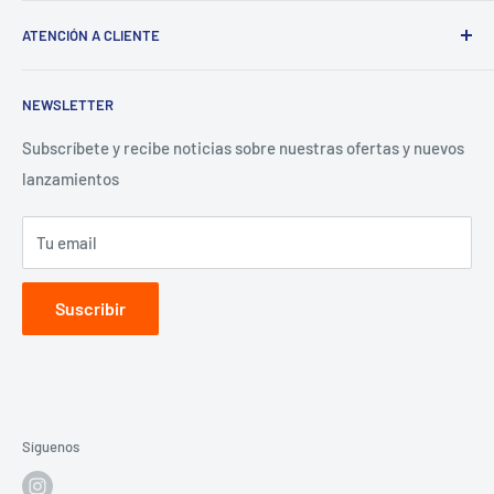
Términos del servicio
ATENCIÓN A CLIENTE
Política de reembolso
Preguntas Frecuentes
NEWSLETTER
Términos y Condiciones
Aviso de Privacidad
Subscríbete y recibe noticias sobre nuestras ofertas y nuevos
lanzamientos
Contacto para proveedores
Tu email
Suscribir
Síguenos