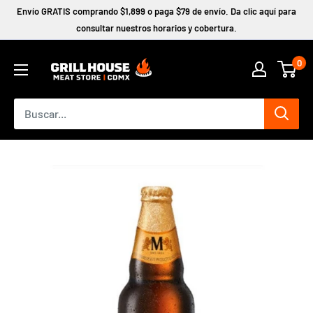
Ir
Envío GRATIS comprando $1,899 o paga $79 de envío. Da clic aquí para
directamente
consultar nuestros horarios y cobertura.
al
0
contenido