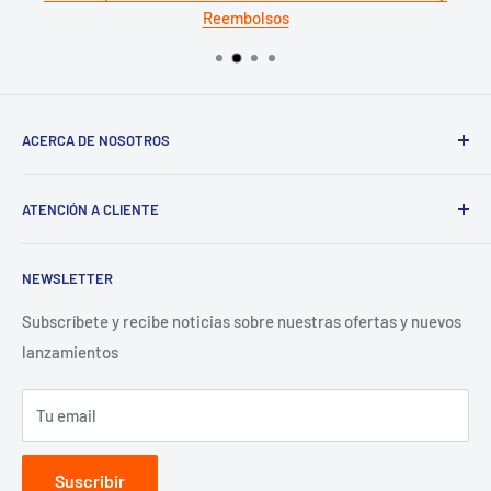
Reembolsos
ACERCA DE NOSOTROS
Términos del servicio
ATENCIÓN A CLIENTE
Política de reembolso
Preguntas Frecuentes
NEWSLETTER
Términos y Condiciones
Aviso de Privacidad
Subscríbete y recibe noticias sobre nuestras ofertas y nuevos
lanzamientos
Contacto para proveedores
Tu email
Suscribir