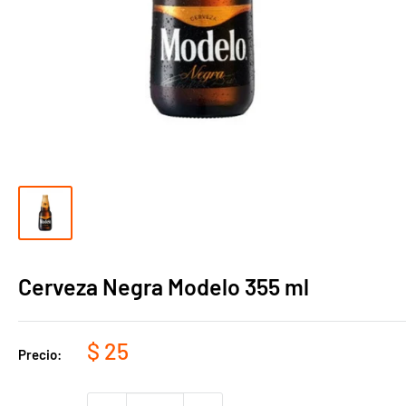
Cerveza Negra Modelo 355 ml
Precio
$ 25
Precio:
de
venta