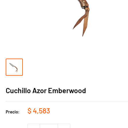
Cuchillo Azor Emberwood
Precio
$ 4,583
Precio:
de
venta