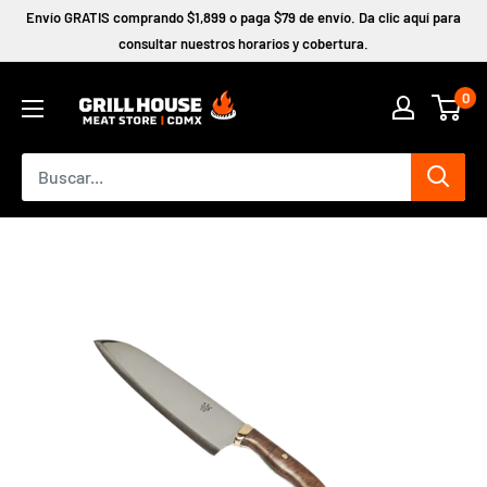
Ir
Envío GRATIS comprando $1,899 o paga $79 de envío. Da clic aquí para
directamente
consultar nuestros horarios y cobertura.
al
0
contenido