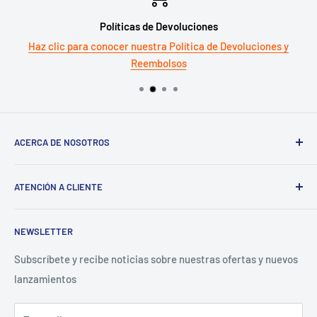
Políticas de Devoluciones
Haz clic para conocer nuestra Política de Devoluciones y
Reembolsos
ACERCA DE NOSOTROS
Términos del servicio
ATENCIÓN A CLIENTE
Política de reembolso
Preguntas Frecuentes
NEWSLETTER
Términos y Condiciones
Aviso de Privacidad
Subscríbete y recibe noticias sobre nuestras ofertas y nuevos
lanzamientos
Contacto para proveedores