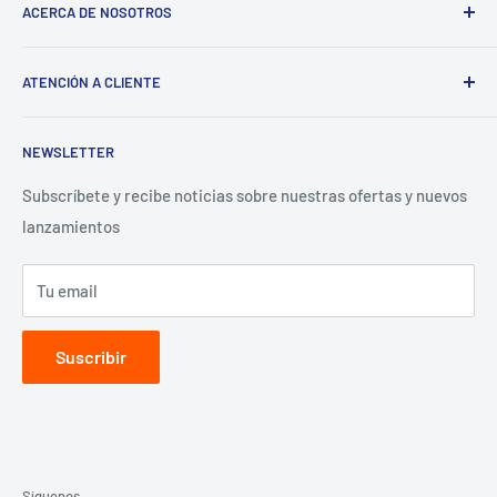
ACERCA DE NOSOTROS
Términos del servicio
ATENCIÓN A CLIENTE
Política de reembolso
Preguntas Frecuentes
NEWSLETTER
Términos y Condiciones
Aviso de Privacidad
Subscríbete y recibe noticias sobre nuestras ofertas y nuevos
lanzamientos
Contacto para proveedores
Tu email
Suscribir
Síguenos