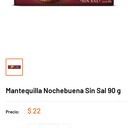
Mantequilla Nochebuena Sin Sal 90 g
Precio
$ 22
Precio:
de
venta