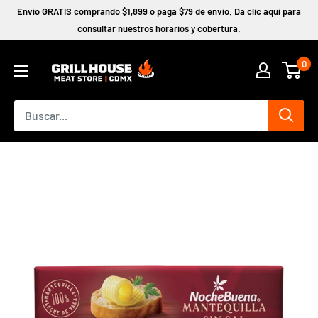
Ir
Envío GRATIS comprando $1,899 o paga $79 de envío. Da clic aquí para
directamente
consultar nuestros horarios y cobertura.
al
0
contenido