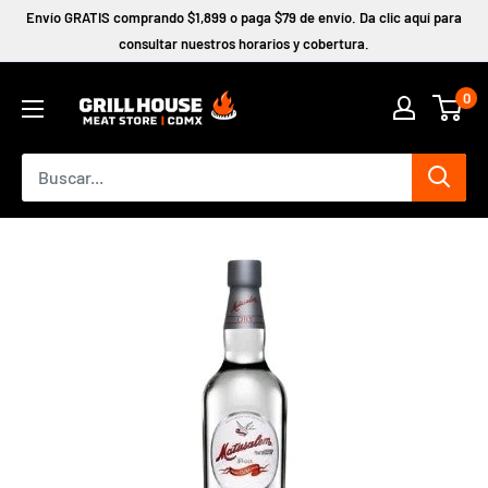
Ir
Envío GRATIS comprando $1,899 o paga $79 de envío. Da clic aquí para
directamente
consultar nuestros horarios y cobertura.
al
0
contenido