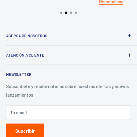
Reembolsos
ACERCA DE NOSOTROS
Términos del servicio
ATENCIÓN A CLIENTE
Política de reembolso
Preguntas Frecuentes
NEWSLETTER
Términos y Condiciones
Aviso de Privacidad
Subscríbete y recibe noticias sobre nuestras ofertas y nuevos
lanzamientos
Contacto para proveedores
Tu email
Suscribir