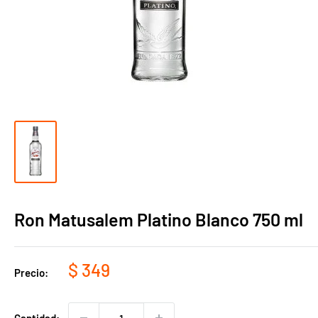
Ron Matusalem Platino Blanco 750 ml
Precio
$ 349
Precio:
de
venta