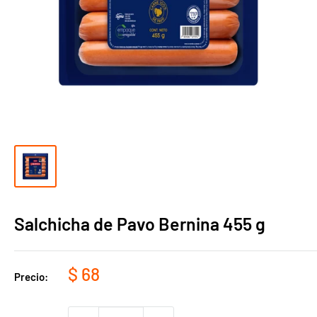
Salchicha de Pavo Bernina 455 g
Precio
$ 68
Precio:
de
venta