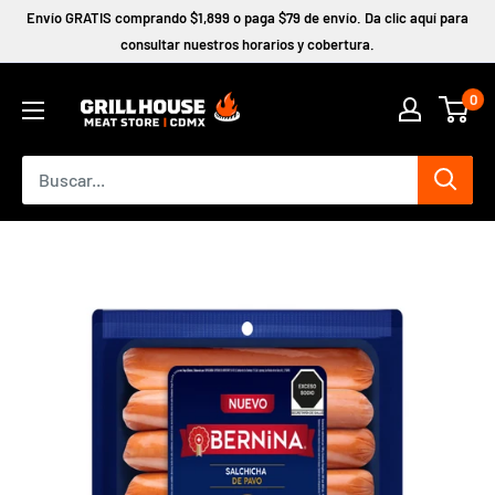
Ir
Envío GRATIS comprando $1,899 o paga $79 de envío. Da clic aquí para
directamente
consultar nuestros horarios y cobertura.
al
0
contenido