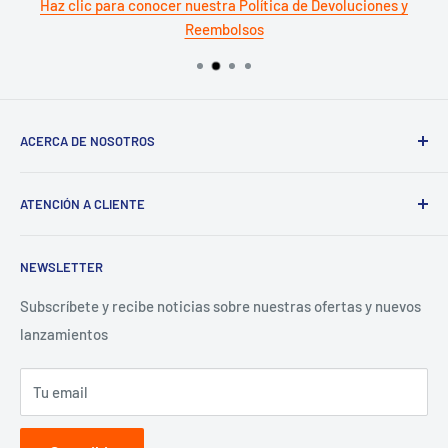
Haz clic para conocer nuestra Política de Devoluciones y
Reembolsos
ACERCA DE NOSOTROS
Términos del servicio
ATENCIÓN A CLIENTE
Política de reembolso
Preguntas Frecuentes
NEWSLETTER
Términos y Condiciones
Aviso de Privacidad
Subscríbete y recibe noticias sobre nuestras ofertas y nuevos
lanzamientos
Contacto para proveedores
Tu email