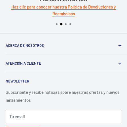
Haz clic para conocer nuestra Política de Devoluciones y
Reembolsos
ACERCA DE NOSOTROS
Términos del servicio
ATENCIÓN A CLIENTE
Política de reembolso
Preguntas Frecuentes
NEWSLETTER
Términos y Condiciones
Aviso de Privacidad
Subscríbete y recibe noticias sobre nuestras ofertas y nuevos
lanzamientos
Contacto para proveedores
Tu email