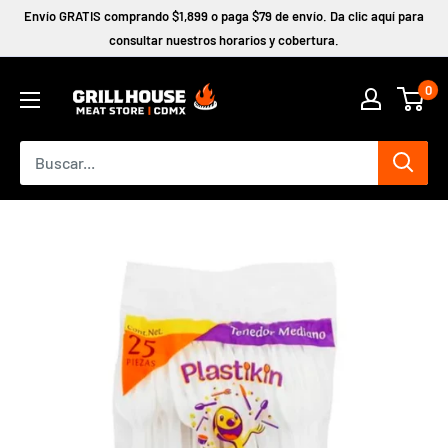
Ir
Envío GRATIS comprando $1,899 o paga $79 de envío. Da clic aquí para
directamente
consultar nuestros horarios y cobertura.
al
0
contenido